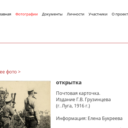
лавная
Фотографии
Документы
Личности
Участники
О проект
ее фото >
открытка
Почтовая карточка.
Издание Г.В. Грузинцева
(г. Луга, 1916 г.)
Информация: Елена Букреева