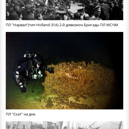
ПЛ "Нарвал"(тип Holland-31A) 2-й дивизион Бригады ПЛ МСЧМ
ПЛ "Скат" на дне.