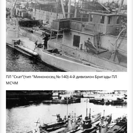
ПЛ "Скат"(тип "Миноносец №-140) 4-й дивизион Бригады ПЛ
МСЧМ