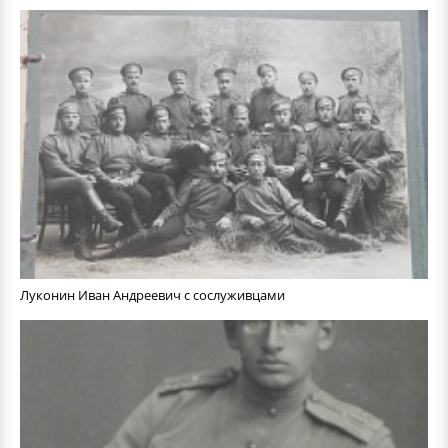
Луконин Иван Андреевич с сослуживцами