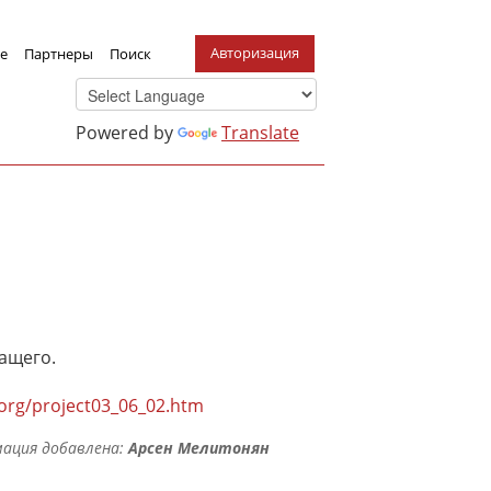
Авторизация
е
Партнеры
Поиск
Powered by
Translate
ащего.
.org/project03_06_02.htm
ация добавлена:
Арсен Мелитонян