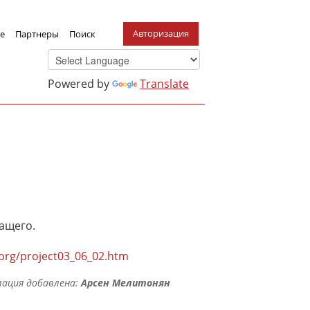
Авторизация
е
Партнеры
Поиск
Powered by
Translate
ащего.
.org/project03_06_02.htm
ация добавлена:
Арсен Мелитонян