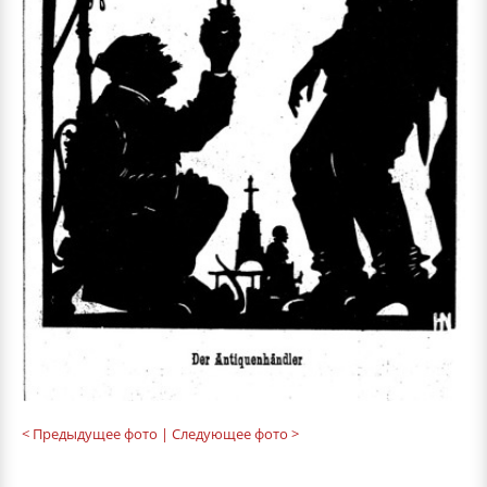
< Предыдущее фото
| Следующее фото >