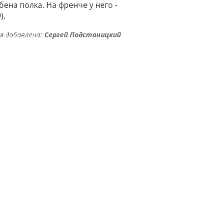
ена полка. На френче у него -
).
я добавлена:
Сергей Подстаницкий