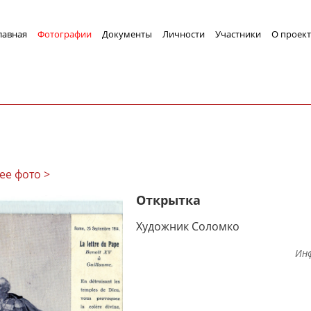
лавная
Фотографии
Документы
Личности
Участники
О проект
ее фото >
Открытка
Художник Соломко
Ин