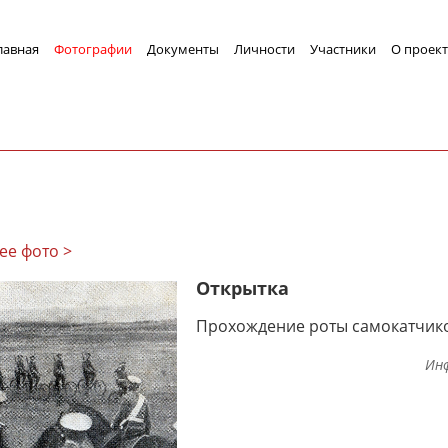
лавная
Фотографии
Документы
Личности
Участники
О проект
ее фото >
Открытка
Прохождение роты самокатчико
Ин