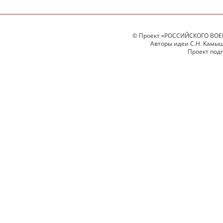
© Проект «РОССИЙСКОГО ВОЕ
Авторы идеи С.Н. Камыше
Проект под