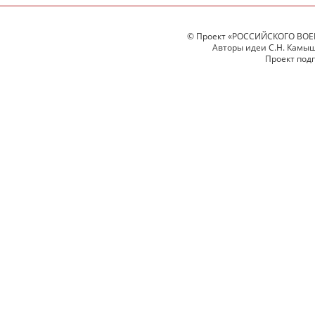
© Проект «РОССИЙСКОГО ВОЕ
Авторы идеи С.Н. Камыше
Проект под