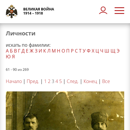
ВЕЛИКАЯ ВОЙНА
1914 – 1918
Личности
искать по фамилии:
А
Б
В
Г
Д
Е
Ж
З
И
К
Л
М
Н
О
П
Р
С
Т
У
Ф
Х
Ц
Ч
Ш
Щ
Э
Ю
Я
61 - 90 из 269
Начало
|
Пред.
|
1
2
3
4
5
|
След.
|
Конец
|
Все