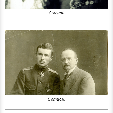
С женой
С отцом.