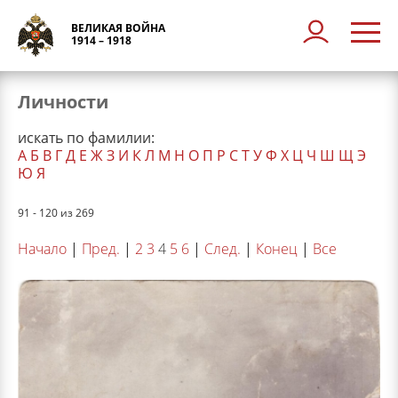
ВЕЛИКАЯ ВОЙНА
1914 – 1918
Личности
искать по фамилии:
А
Б
В
Г
Д
Е
Ж
З
И
К
Л
М
Н
О
П
Р
С
Т
У
Ф
Х
Ц
Ч
Ш
Щ
Э
Ю
Я
91 - 120 из 269
Начало
|
Пред.
|
2
3
4
5
6
|
След.
|
Конец
|
Все