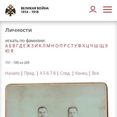
ВЕЛИКАЯ ВОЙНА
1914 – 1918
Личности
искать по фамилии:
А
Б
В
Г
Д
Е
Ж
З
И
К
Л
М
Н
О
П
Р
С
Т
У
Ф
Х
Ц
Ч
Ш
Щ
Э
Ю
Я
151 - 180 из 269
Начало
|
Пред.
|
4
5
6
7
8
|
След.
|
Конец
|
Все