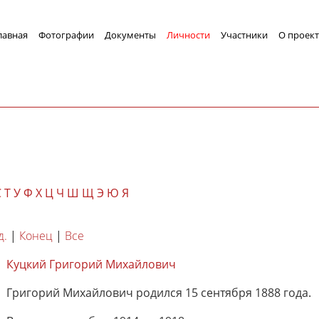
лавная
Фотографии
Документы
Личности
Участники
О проект
С
Т
У
Ф
Х
Ц
Ч
Ш
Щ
Э
Ю
Я
д.
|
Конец
|
Все
Куцкий Григорий Михайлович
Григорий Михайлович родился 15 сентября 1888 года.