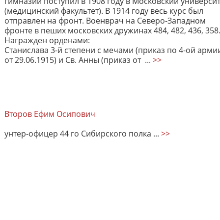
гимназии поступил в 1908 году в Московский универси
(медицинский факультет). В 1914 году весь курс был
отправлен на фронт. Военврач на Северо-Западном
фронте в пеших московских дружинах 484, 482, 436, 358
Награжден орденами:
Станислава 3-й степени с мечами (приказ по 4-ой арми
от 29.06.1915) и Св. Анны (приказ от ...
>>
Второв Ефим Осипович
унтер-офицер 44 го Сибирского полка ...
>>