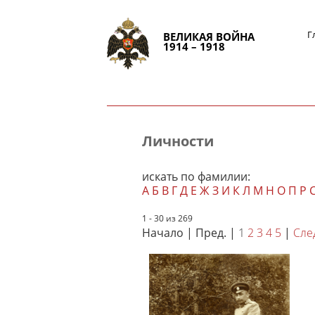
Г
ВЕЛИКАЯ ВОЙНА
1914 – 1918
Личности
искать по фамилии:
А
Б
В
Г
Д
Е
Ж
З
И
К
Л
М
Н
О
П
Р
1 - 30 из 269
Начало | Пред. |
1
2
3
4
5
|
Сле