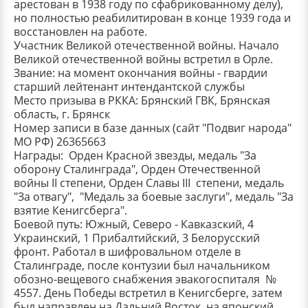
арестован в 1938 году по сфабрикованному делу),
но полностью реабилитирован в конце 1939 года и
восстановлен на работе.
Участник Великой отечественной войны. Начало
Великой отечественной войны встретил в Орле.
Звание: на момент окончания войны - гвардии
старший лейтенант интендантской службы
Место призыва в РККА: Брянский ГВК, Брянская
область, г. Брянск
Номер записи в базе данных (сайт "Подвиг народа"
МО РФ) 26365663
Награды: Орден Красной звезды, медаль "За
оборону Сталинграда", Орден Отечественной
войны II степени, Орден Славы III степени, медаль
"За отвагу", "Медаль за боевые заслуги", медаль "За
взятие Кенигсберга".
Боевой путь: Южный, Северо - Кавказский, 4
Украинский, 1 Прибалтийский, 3 Белорусский
фронт. Работал в шифровальном отделе в
Сталинграде, после контузии был начальником
обозно-вещевого снабжения эвакогоспиталя №
4557. День Победы встретил в Кенигсберге, затем
был направлен на Дальний Восток, на японский