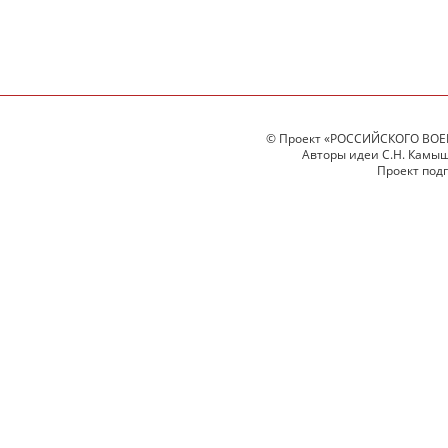
© Проект «РОССИЙСКОГО ВОЕ
Авторы идеи С.Н. Камыше
Проект под