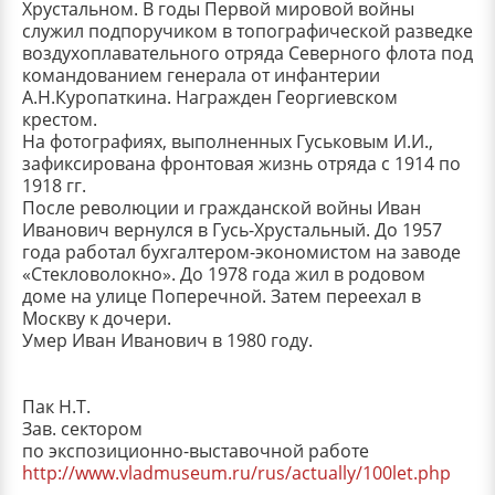
Хрустальном. В годы Первой мировой войны
служил подпоручиком в топографической разведке
воздухоплавательного отряда Северного флота под
командованием генерала от инфантерии
А.Н.Куропаткина. Награжден Георгиевском
крестом.
На фотографиях, выполненных Гуськовым И.И.,
зафиксирована фронтовая жизнь отряда с 1914 по
1918 гг.
После революции и гражданской войны Иван
Иванович вернулся в Гусь-Хрустальный. До 1957
года работал бухгалтером-экономистом на заводе
«Стекловолокно». До 1978 года жил в родовом
доме на улице Поперечной. Затем переехал в
Москву к дочери.
Умер Иван Иванович в 1980 году.
Пак Н.Т.
Зав. сектором
по экспозиционно-выставочной работе
http://www.vladmuseum.ru/rus/actually/100let.php