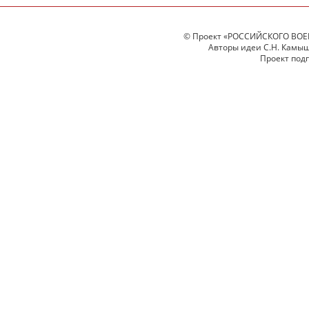
© Проект «РОССИЙСКОГО ВОЕ
Авторы идеи С.Н. Камыше
Проект под