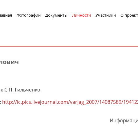
лавная
Фотографии
Документы
Личности
Участники
О проект
лович
 С.П. Гильченко.
:
http://ic.pics.livejournal.com/varjag_2007/14087589/1941
Информация