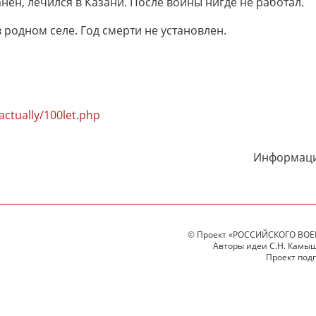
нен, лечился в Казани. После войны нигде не работал.
 родном селе. Год смерти не установлен.
ctually/100let.php
Информаци
© Проект «РОССИЙСКОГО ВОЕ
Авторы идеи С.Н. Камыше
Проект под