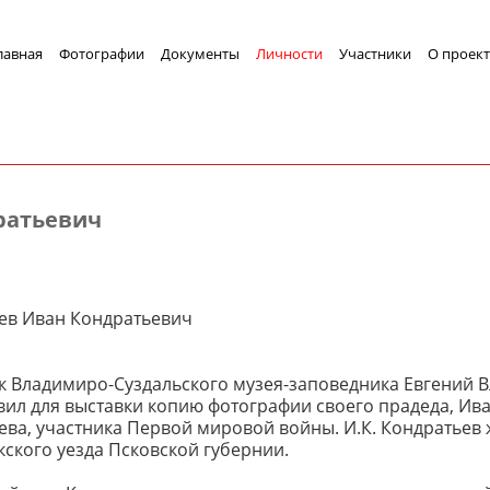
лавная
Фотографии
Документы
Личности
Участники
О проект
ратьевич
ев Иван Кондратьевич
к Владимиро-Суздальского музея-заповедника Евгений
вил для выставки копию фотографии своего прадеда, Ив
ева, участника Первой мировой войны. И.К. Кондратьев 
кского уезда Псковской губернии.