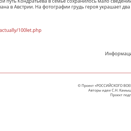
ой путь Кондратьева в семье сохранилось мало сведений
ана в Австрии. На фотографии грудь героя украшает два
ctually/100let.php
Информаци
© Проект «РОССИЙСКОГО ВОЕ
Авторы идеи С.Н. Камыше
Проект под