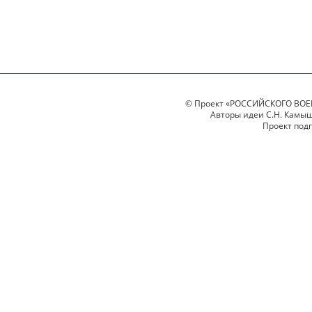
© Проект «РОССИЙСКОГО ВОЕ
Авторы идеи С.Н. Камыше
Проект под