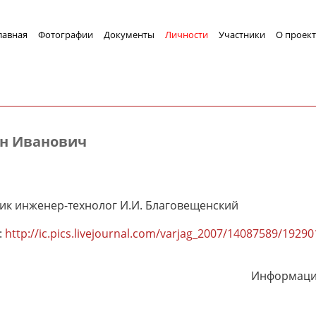
лавная
Фотографии
Документы
Личности
Участники
О проект
н Иванович
к инженер-технолог И.И. Благовещенский
:
http://ic.pics.livejournal.com/varjag_2007/14087589/1929
Информация