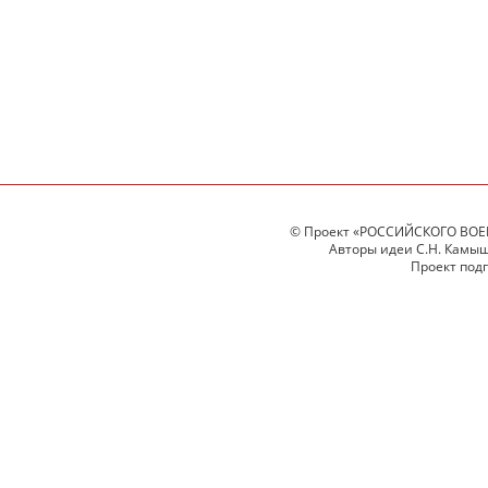
© Проект «РОССИЙСКОГО ВОЕ
Авторы идеи С.Н. Камыше
Проект под